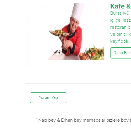
Kafe &
Bursa K-9 
iç içe, lezz
restoran b
ve binicili
keyif dolu
Daha Fazla
Yorum Yap
ey merhabalar bizlere böylesine güzel bir ortamı bursa halkına sağl