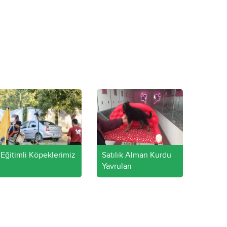
Eğitimli Köpeklerimiz
Satılık Alman Kurdu
Yavruları