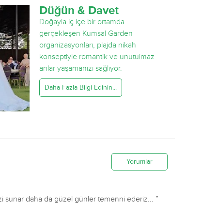
Düğün & Davet
Doğayla iç içe bir ortamda
gerçekleşen Kumsal Garden
organizasyonları, plajda nikah
konseptiyle romantik ve unutulmaz
anlar yaşamanızı sağlıyor.
Daha Fazla Bilgi Edinin...
Yorumlar
ederiz... ”
“ Telefonla bilgi verme ve ilgilenme konusunda olsun sit
alma ko