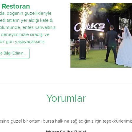
 Restoran
da, doğanın güzellikleriyle
etli tatların yer aldığı kafe &
ölümünde, enfes kahvaltınız
k deneyiminizle sıradışı ve
 bir gün yaşayacaksınız.
 Bilgi Edinin...
Yorumlar
adığınız için teşekkürlerimizi sunar daha da güzel günler temenni 