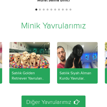
inici
Minik Yavrularımız
Satılık Golden
Satılık Siyah Alman
Retriever Yavruları..
Kurdu Yavrular..
Diğer Yavrularımız