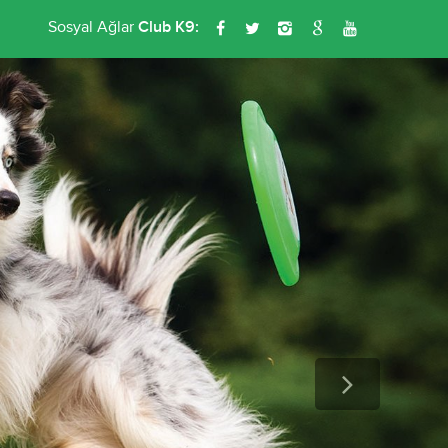
Sosyal Ağlar
Club K9:
Düğün & Da
Doğanın 
düğünler
Profesyo
planlıyor
ikramlarl
deneyim 