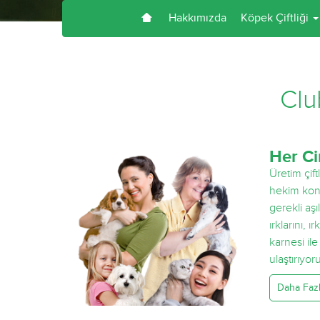
Hakkımızda
Köpek Çiftliği
Clu
Her Ci
Üretim çift
hekim kon
gerekli aş
ırklarını, ı
karnesi il
ulaştırıyor
Daha Fazla