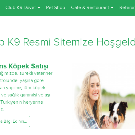
Club K9 Davet
Pet Shop
Cafe & Restaurant
Referan
b K9 Resmi Sitemize Hoşgeld
ns Köpek Satışı
liğimizde, sürekli veteriner
trolünde, yaşına göre
ıları yapılmış tüm köpek
rk ve sağlık garantisi ve aşı
e Türkiyenin heryerine
uz.
 Bilgi Edinin...