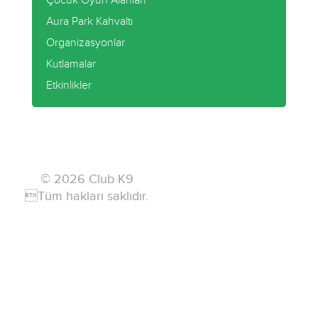
Çocuk Oyun Alanları
Aura Park Kahvaltı
Organizasyonlar
Kutlamalar
Etkinlikler
© 2026 Club K9
Tüm hakları saklıdır.