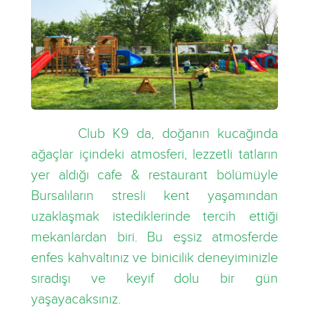
Club K9 da, doğanın kucağında
ağaçlar içindeki atmosferi, lezzetli tatların
yer aldığı cafe & restaurant bölümüyle
Bursalıların stresli kent yaşamından
uzaklaşmak istediklerinde tercih ettiği
mekanlardan biri. Bu eşsiz atmosferde
enfes kahvaltınız ve binicilik deneyiminizle
sıradışı ve keyif dolu bir gün
yaşayacaksınız.