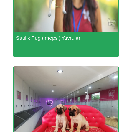
Satılık Pug ( mops ) Yavruları