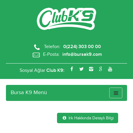
Telefon:
0(224) 303 00 00
E-Posta:
info@bursak9.com
Sosyal Ağlar
Club K9:
Bursa K9 Menü
Toggle
navigatio
Bol Çeşit Jack Russell
Irk Hakkında Detaylı Bilgi
Yavrularımız