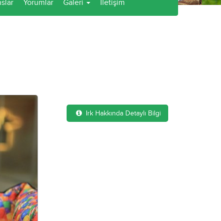
slar
Yorumlar
Galeri
İletişim
Irk Hakkında Detaylı Bilgi