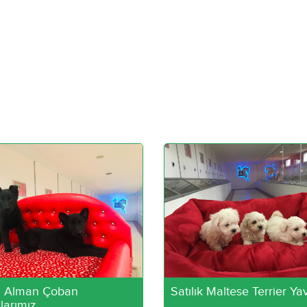
h Alman Çoban
Satılık Maltese Terrier Yav
larımız