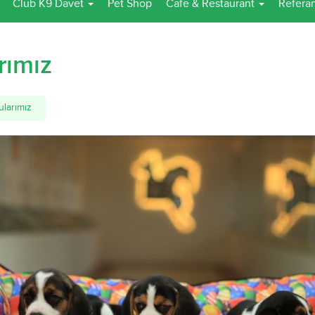
Club K9 Davet
Pet Shop
Cafe & Restaurant
Referan
rımız
ularımız