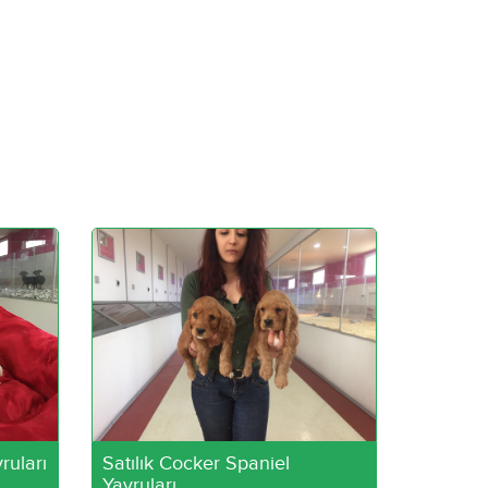
ruları
Satılık Cocker Spaniel
Yavruları