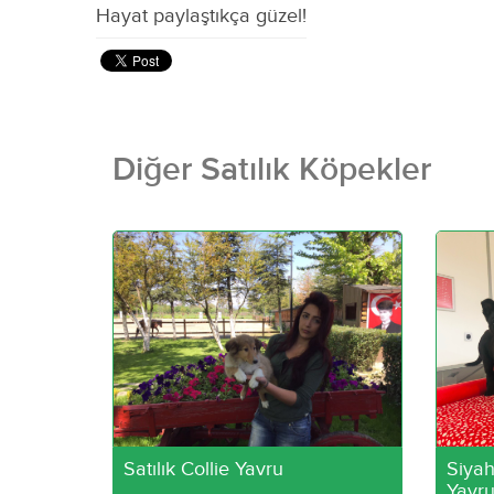
Hayat paylaştıkça güzel!
Diğer Satılık Köpekler
Satılık Collie Yavru
Siya
Yavru