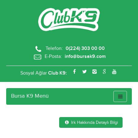
Telefon:
0(224) 303 00 00
E-Posta:
info@bursak9.com
Sosyal Ağlar
Club K9:
Bursa K9 Menü
Toggle
navigatio
Satılık Maltese Terrier
Irk Hakkında Detaylı Bilgi
Yavruları