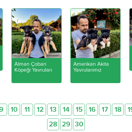
Alman Çoban
Amerikan Akita
Köpeği Yavruları
Yavrularımız
9
10
11
12
13
14
15
16
17
18
1
28
29
30