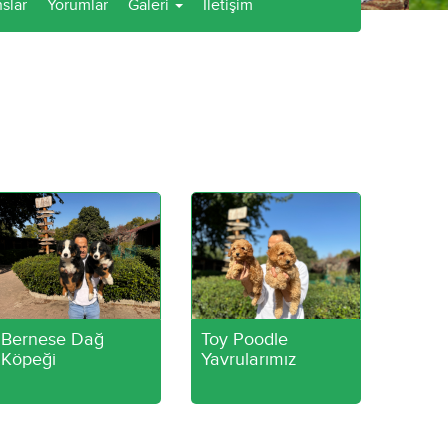
slar
Yorumlar
Galeri
İletişim
Bernese Dağ
Toy Poodle
Köpeği
Yavrularımız