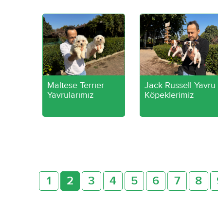
Maltese Terrier
Jack Russell Yavru
Yavrularımız
Köpeklerimiz
1
2
3
4
5
6
7
8