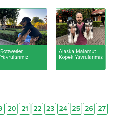
Rottweiler
Alaska Malamut
Yavrularımız
Köpek Yavrularımız
9
20
21
22
23
24
25
26
27