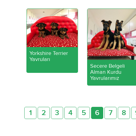
Yorkshire Terrier
Yavruları
Secere Belgeli
Alman Kurdu
Yavrularımız
1
2
3
4
5
6
7
8