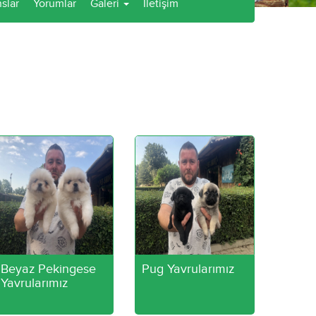
slar
Yorumlar
Galeri
İletişim
Beyaz Pekingese
Pug Yavrularımız
Yavrularımız