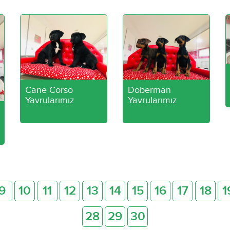
Cane Corso
Doberman
Yavrularımız
Yavrularımız
9
10
11
12
13
14
15
16
17
18
1
28
29
30