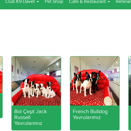
Club K9 Davet
Pet Shop
Cafe & Restaurant
Referan
Bol Çeşit Jack
French Bulldog
Russell
Yavrularımız
Yavrularımız